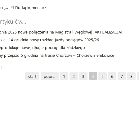
cej...
Dodaj komentarz
artykułów…
nia 2025 nowe połączenia na Magistrali Węglowej [AKTUALIZACJA]
zieli 14 grudnia nowy rozkład jazdy pociągów 2025/26
produkuje nowe, długie pociągi dla Łódzkiego
ny przejazd 5 grudnia na trasie Chorzów – Chorzew Siemkowice
41
start
poprz.
1
2
3
4
5
6
7
8