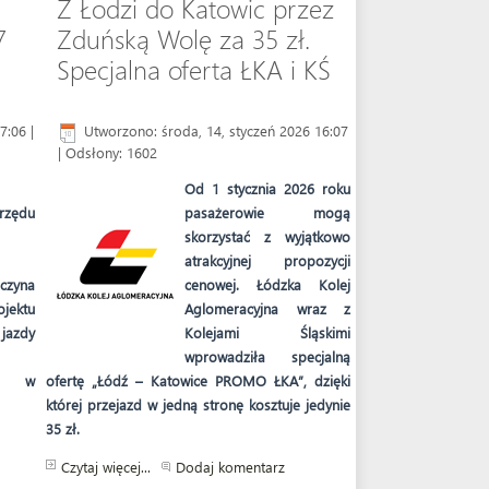
Z Łodzi do Katowic przez
7
Zduńską Wolę za 35 zł.
Specjalna oferta ŁKA i KŚ
17:06
|
Utworzono: środa, 14, styczeń 2026 16:07
| Odsłony: 1602
Od 1 stycznia 2026 roku
rzędu
pasażerowie mogą
skorzystać z wyjątkowo
atrakcyjnej propozycji
czyna
cenowej. Łódzka Kolej
jektu
Aglomeracyjna wraz z
azdy
Kolejami Śląskimi
wprowadziła specjalną
ia w
ofertę „Łódź – Katowice PROMO ŁKA”, dzięki
której przejazd w jedną stronę kosztuje jedynie
35 zł.
Czytaj więcej...
Dodaj komentarz