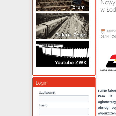
Nowy 
w Łod
Utwor
09:14
| Od
Login
sumie tabo
Użytkownik
Pesa Elf 3
Aglomeracy
Hasło
obsługi po
wypuszczen