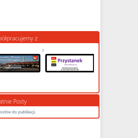
ółpracujemy z
atnie Posty
ostów do publikacji.