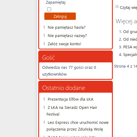
Zapamiętaj
Czytaj wię
Więcej 
Nie pamiętasz hasła?
Od grud
Nie pamiętasz nazwy?
Od nied
Załóż swoje konto!
PESA wy
Specjal
Gość
Strona 4 z 1
Odwiedza nas 77 gości oraz 0
użytkowników.
Ostatnio dodane
Prezentacja Elfów dla ŁKA
Z ŁKA na Sieradz Open Hair
Festival
Leo Express chce uruchomić nowe
połączenia przez Zduńską Wolę