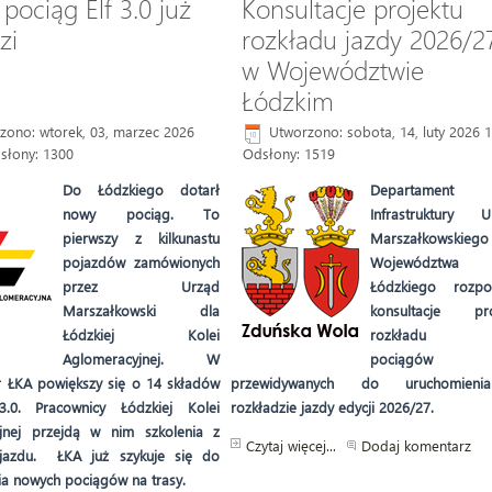
pociąg Elf 3.0 już
Konsultacje projektu
zi
rozkładu jazdy 2026/2
w Województwie
Łódzkim
zono: wtorek, 03, marzec 2026
Utworzono: sobota, 14, luty 2026 
słony: 1300
Odsłony: 1519
Do Łódzkiego dotarł
Departament
nowy pociąg. To
Infrastruktury U
pierwszy z kilkunastu
Marszałkowskiego
pojazdów zamówionych
Województwa
przez Urząd
Łódzkiego rozpo
Marszałkowski dla
konsultacje pro
Łódzkiej Kolei
rozkładu j
Aglomeracyjnej. W
pociągów
r ŁKA powiększy się o 14 składów
przewidywanych do uruchomien
.0. Pracownicy Łódzkiej Kolei
rozkładzie jazdy edycji 2026/27.
jnej przejdą w nim szkolenia z
Czytaj więcej...
Dodaj komentarz
jazdu. ŁKA już szykuje się do
ia nowych pociągów na trasy.