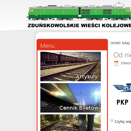
Jesteś tutaj
Menu
Od ni
Utwor
Czytaj wię