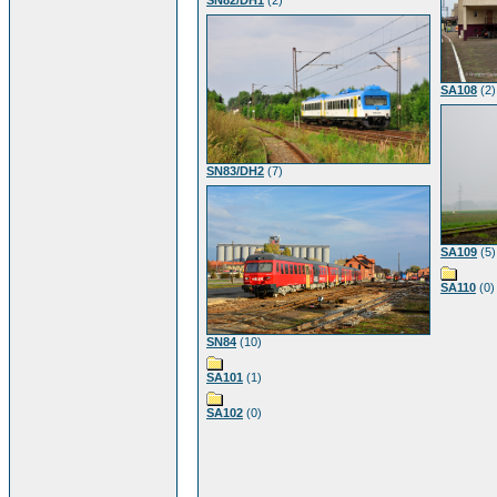
SN82/DH1
(2)
SA108
(2)
SN83/DH2
(7)
SA109
(5)
SA110
(0)
SN84
(10)
SA101
(1)
SA102
(0)