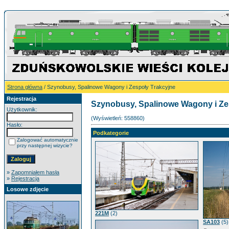
Strona główna
/ Szynobusy, Spalinowe Wagony i Zespoły Trakcyjne
Rejestracja
Szynobusy, Spalinowe Wagony i Ze
Użytkownik:
(Wyświetleń: 558860)
Hasło:
Podkategorie
Zalogować automatycznie
przy następnej wizycie?
»
Zapomniałem hasła
»
Rejestracja
Losowe zdjęcie
221M
(2)
SA103
(5)