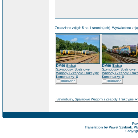
Znaleziono zdjęć: 5 na 1 stronie(ach). Wyświetlone zdjęc
DM90
(
Kuba
)
DM90
(
Kuba
)
Szynobusy, Spalinowe
Szynobusy, Spalinowe
Wagony i Zespoły Trakcyjne
Wagony i Zespoły Trak
Komentarzy: 0
Komentarzy: 0
Pow
Translation by
Paweł Szybiak
. P
Copyrig