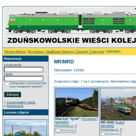
Strona główna
/
Szynobusy, Spalinowe Wagony i Zespoły Trakcyjne
/ MR/MRD
Rejestracja
MR/MRD
Użytkownik:
(Wyświetleń: 51936)
Hasło:
Znaleziono zdjęć: 7 na 1 stronie(ach). Wyświetlone zdjęc
Zalogować automatycznie
przy następnej wizycie?
»
Zapomniałem hasła
»
Rejestracja
Losowe zdjęcie
Miał być "Igrek"
(
Grzegorz
)
MR/MRD
MR 4068
(
Kuba
)
Komentarzy: 0
MR/MRD
Komentarzy: 0