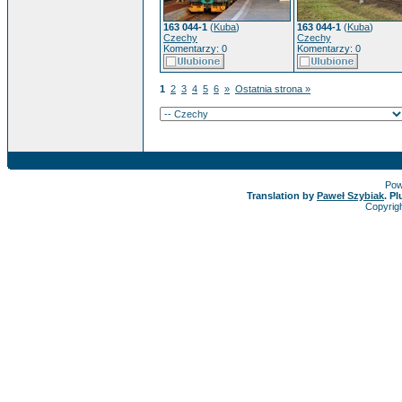
163 044-1
(
Kuba
)
163 044-1
(
Kuba
)
Czechy
Czechy
Komentarzy: 0
Komentarzy: 0
1
2
3
4
5
6
»
Ostatnia strona »
Pow
Translation by
Paweł Szybiak
. P
Copyrig