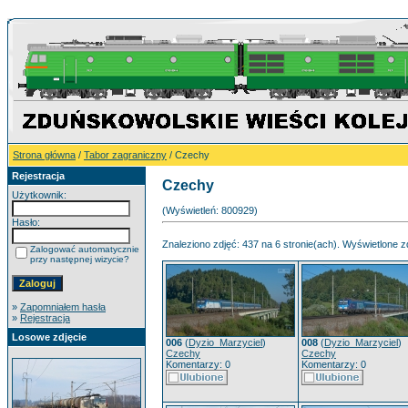
Strona główna
/
Tabor zagraniczny
/ Czechy
Rejestracja
Czechy
Użytkownik:
(Wyświetleń: 800929)
Hasło:
Znaleziono zdjęć: 437 na 6 stronie(ach). Wyświetlone zd
Zalogować automatycznie
przy następnej wizycie?
»
Zapomniałem hasła
»
Rejestracja
Losowe zdjęcie
006
(
Dyzio_Marzyciel
)
008
(
Dyzio_Marzyciel
)
Czechy
Czechy
Komentarzy: 0
Komentarzy: 0