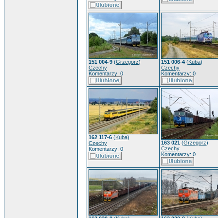
151 004-9
(
Grzegorz
)
151 006-4
(
Kuba
)
Czechy
Czechy
Komentarzy: 0
Komentarzy: 0
162 117-6
(
Kuba
)
163 021
(
Grzegorz
)
Czechy
Czechy
Komentarzy: 0
Komentarzy: 0