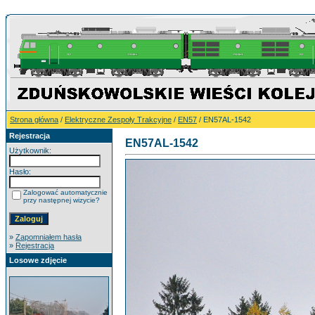
Strona główna
/
Elektryczne Zespoły Trakcyjne
/
EN57
/ EN57AL-1542
Rejestracja
EN57AL-1542
Użytkownik:
Hasło:
Zalogować automatycznie
przy następnej wizycie?
»
Zapomniałem hasła
»
Rejestracja
Losowe zdjęcie