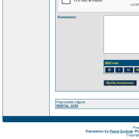
Komentarz:
BBCode
Poprzednie zdjęcie:
EN57AL-1530
Pow
Translation by
Paweł Szybiak
. P
Copyrig