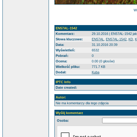
Wi
EN57AL-1542
Komentarz:
29.10.2016 | EN57AL-1542 jak
Słowa kluczowe:
EN57AL
,
EN57AL-1542
,
KD
,
K
Data:
31.10.2016 20:39
Wyświetleń:
6532
Pobrań:
0
Ocena:
0.00 (0 głosów)
Wielkość pliku:
771.7 KB
Dodał:
Kuba
IPTC Info
Date created:
Autor:
Nie ma komentarzy dla tego zdjęcia
Wyślij komentarz
Osoba: