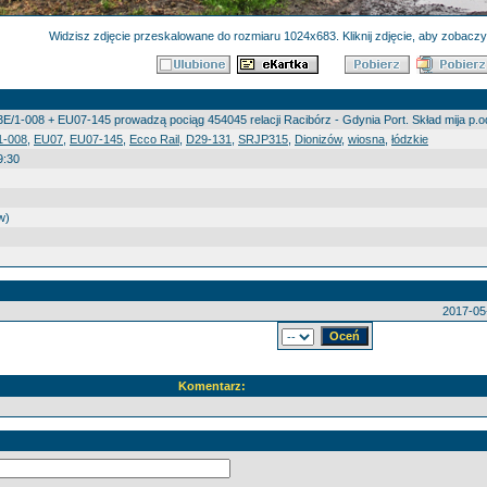
Widzisz zdjęcie przeskalowane do rozmiaru 1024x683. Kliknij zdjęcie, aby zobaczyć
3E/1-008 + EU07-145 prowadzą pociąg 454045 relacji Racibórz - Gdynia Port. Skład mija p.o
1-008
,
EU07
,
EU07-145
,
Ecco Rail
,
D29-131
,
SRJP315
,
Dionizów
,
wiosna
,
łódzkie
9:30
w)
2017-05
Komentarz: