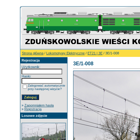
Strona główna
/
Lokomotywy Elektryczne
/
ET21 | 3E
/ 3E/1-008
Rejestracja
3E/1-008
Użytkownik:
Hasło:
Zalogować automatycznie
przy następnej wizycie?
»
Zapomniałem hasła
»
Rejestracja
Losowe zdjęcie