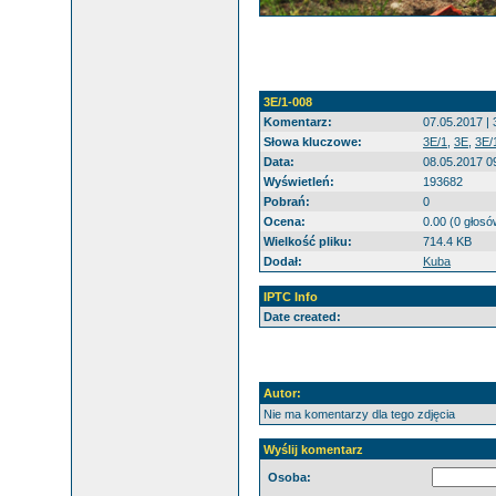
3E/1-008
Komentarz:
07.05.2017 | 
Słowa kluczowe:
3E/1
,
3E
,
3E/
Data:
08.05.2017 0
Wyświetleń:
193682
Pobrań:
0
Ocena:
0.00 (0 głosó
Wielkość pliku:
714.4 KB
Dodał:
Kuba
IPTC Info
Date created:
Autor:
Nie ma komentarzy dla tego zdjęcia
Wyślij komentarz
Osoba: