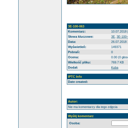
3E-100-063
Komentarz:
10.07.2018 
Słowa kluczowe:
3E
,
3E-100-
Data:
26.07.2018 
Wyświetleń:
149371
Pobrań:
0
Ocena:
0.00 (0 gło
Wielkość pliku:
769.7 KB
Dodał:
Kuba
IPTC Info
Date created:
Autor:
Nie ma komentarzy dla tego zdjęcia
Wyślij komentarz
Osoba: