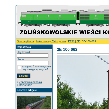
Strona główna
/
Lokomotywy Elektryczne
/
ET21 | 3E
/ 3E-100-063
Rejestracja
3E-100-063
Użytkownik:
Hasło:
Zalogować automatycznie
przy następnej wizycie?
»
Zapomniałem hasła
»
Rejestracja
Losowe zdjęcie