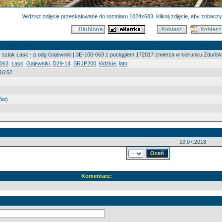
Widzisz zdjęcie przeskalowane do rozmiaru 1024x683. Kliknij zdjęcie, aby zobaczyć
| szlak Łask - p.odg Gajewniki | 3E-100-063 z pociągiem 172017 zmierza w kierunku Zduński
063
,
Łask
,
Gajewniki
,
D29-14
,
SRJP200
,
łódzkie
,
lato
16:52
sów)
10.07.2018
Komentarz: