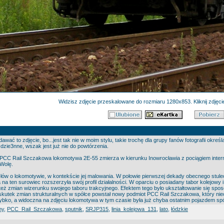
Widzisz zdjęcie przeskalowane do rozmiaru 1280x853. Kliknij zdjęcie
awać to zdjęcie, bo...jest tak nie w moim stylu, takie trochę dla grupy fanów fotografii ok
 dzie3nne, wszak jest już nie do powtórzenia.
PCC Rail Szczakowa lokomotywa 2E-55 zmierza w kierunku Inowrocławia z pociągiem interm
 Wolę.
słów o lokomotywie, w kontekście jej malowania. W połowie pierwszej dekady obecnego stu
 na ten surowiec rozszerzyła swój profil działalności. W oparciu o posiadany tabor kolejo
też zmian wizerunku swojego taboru trakcyjnego. Efektem tego było ukształtowanie się sp
 skutek zmian strukturalnych w spółce powstał nowy podmiot PCC Rail Szczakowa, który ni
bko, a widoczna na zdjęciu lokomotywa w tym czasie była już chyba ostatnim pojazdem spó
ny
,
PCC_Rail_Szczakowa
,
sputnik
,
SRJP315
,
linia_kolejowa_131
,
lato
,
łódzkie