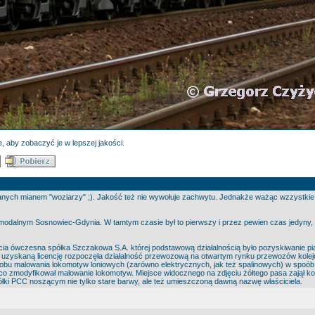
, aby zobaczyć je w lepszej jakości.
reślanych mianem "woziarzy" ;). Jakość też nie wywołuje zachwytu. Jednakże ważąc wzzystkie 
odalnym Sosnowiec-Gdynia. W tamtym czasie był to pierwszy i przez pewien czas jedyny,
lecia ówczesna spółka Szczakowa S.A. której podstawową działalnością było pozyskiwanie
wy i uzyskaną licencję rozpoczęła działalność przewozową na otwartym rynku przewozów kol
osobu malowania lokomotyw loniowych (zarówno elektrycznych, jak też spalinowych) w spoó
eco zmodyfikował malowanie lokomotyw. Miejsce widocznego na zdjęciu żółtego pasa zajął k
łki PCC noszącym nie tylko stare barwy, ale też umieszczoną dawną nazwę właściciela.