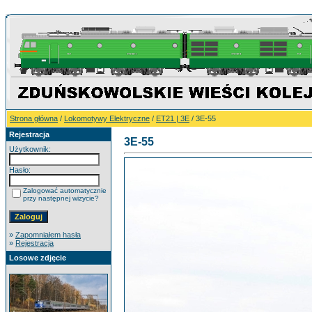
Strona główna
/
Lokomotywy Elektryczne
/
ET21 | 3E
/ 3E-55
Rejestracja
3E-55
Użytkownik:
Hasło:
Zalogować automatycznie
przy następnej wizycie?
»
Zapomniałem hasła
»
Rejestracja
Losowe zdjęcie