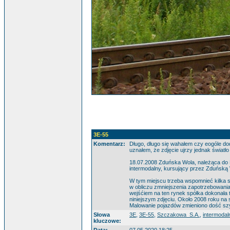
3E-55
Komentarz:
Długo, długo się wahałem czy eogóle dod
uznałem, że zdjęcie ujrzy jednak światło
18.07.2008 Zduńska Wola, należąca do 
intermodalny, kursujący przez Zduńską
W tym miejscu trzeba wspomnieć kilka 
w obliczu zmniejszenia zapotrzebowania
wejśćiem na ten rynek spółka dokonała 
niniejszym zdjęciu. Około 2008 roku na
Malowanie pojazdów zmieniono dość szy
Słowa
3E
,
3E-55
,
Szczakowa_S.A.
,
intermodal
kluczowe: