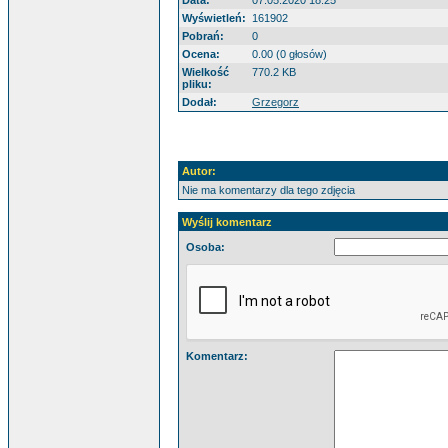
Data:
07.05.2020 18:25
Wyświetleń:
161902
Pobrań:
0
Ocena:
0.00 (0 głosów)
Wielkość
770.2 KB
pliku:
Dodał:
Grzegorz
Autor:
Nie ma komentarzy dla tego zdjęcia
Wyślij komentarz
Osoba:
Komentarz: