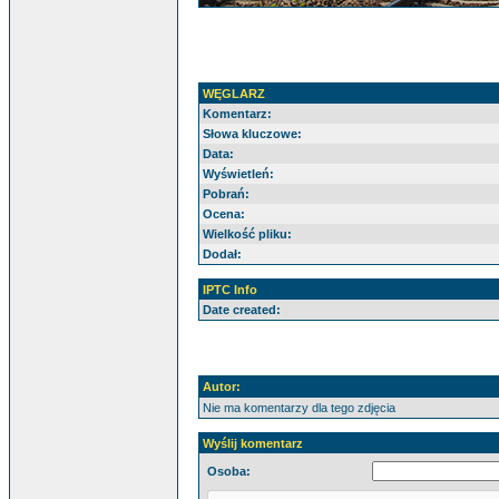
WĘGLARZ
Komentarz:
Słowa kluczowe:
Data:
Wyświetleń:
Pobrań:
Ocena:
Wielkość pliku:
Dodał:
IPTC Info
Date created:
Autor:
Nie ma komentarzy dla tego zdjęcia
Wyślij komentarz
Osoba: