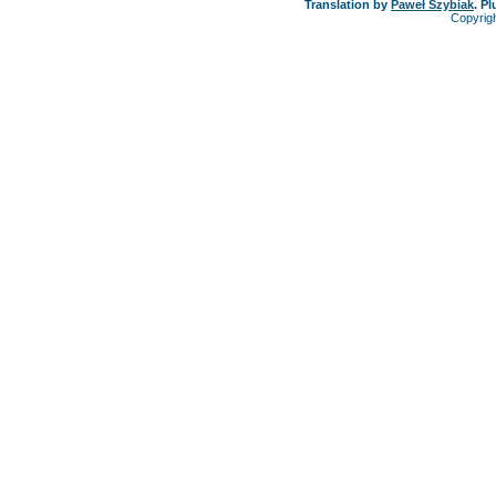
Translation by
Paweł Szybiak
. P
Copyrig