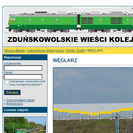
Strona główna
/
Lokomotywy Elektryczne
/
EU45 | E189
/ WĘGLARZ
Rejestracja
WĘGLARZ
Użytkownik:
Hasło:
Zalogować automatycznie
przy następnej wizycie?
»
Zapomniałem hasła
»
Rejestracja
Losowe zdjęcie