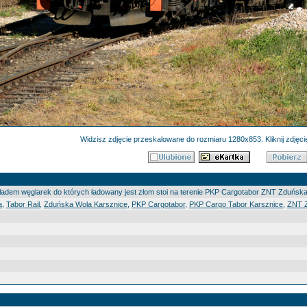
Widzisz zdjęcie przeskalowane do rozmiaru 1280x853. Kliknij zdjęcie
ładem węglarek do których ładowany jest złom stoi na terenie PKP Cargotabor ZNT Zduńsk
a
,
Tabor Rail
,
Zduńska Wola Karsznice
,
PKP Cargotabor
,
PKP Cargo Tabor Karsznice
,
ZNT Z