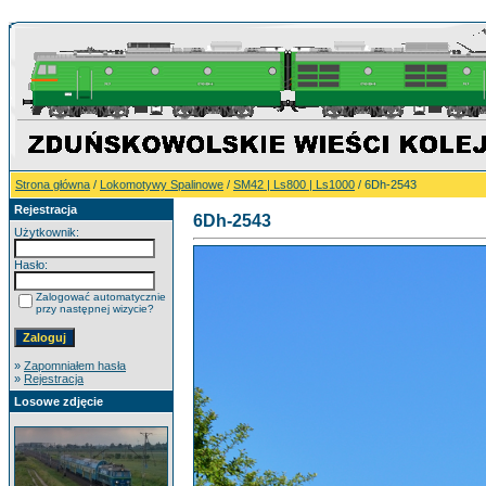
Strona główna
/
Lokomotywy Spalinowe
/
SM42 | Ls800 | Ls1000
/ 6Dh-2543
Rejestracja
6Dh-2543
Użytkownik:
Hasło:
Zalogować automatycznie
przy następnej wizycie?
»
Zapomniałem hasła
»
Rejestracja
Losowe zdjęcie