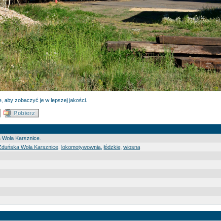
, aby zobaczyć je w lepszej jakości.
a Wola Karsznice.
duńska Wola Karsznice
,
lokomotywownia
,
łódzkie
,
wiosna