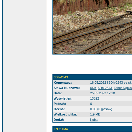
6Dh-2543
Komentarz:
18.05.2022 | 6Dh-2543 ze sk
Słowa kluczowe:
6Dh
,
6Dh-2543
,
Tabor Dębic
Data:
25.05.2022 12:28
Wyświetleń:
13822
Pobrań:
0
Ocena:
0.00 (0 głosów)
Wielkość pliku:
1.9 MB
Dodał:
Kuba
IPTC Info