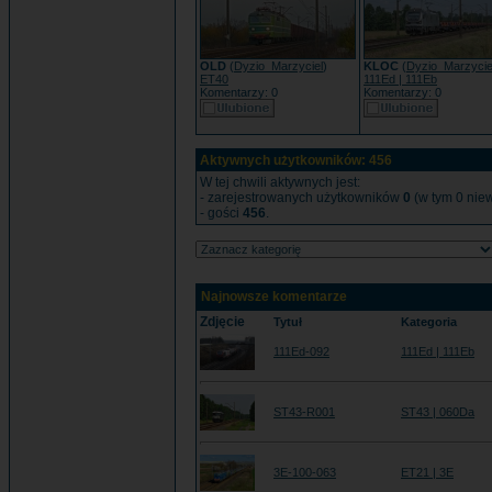
OLD
(
Dyzio_Marzyciel
)
KLOC
(
Dyzio_Marzycie
ET40
111Ed | 111Eb
Komentarzy: 0
Komentarzy: 0
Aktywnych użytkowników: 456
W tej chwili aktywnych jest:
- zarejestrowanych użytkowników
0
(w tym 0 niew
- gości
456
.
Najnowsze komentarze
Zdjęcie
Tytuł
Kategoria
111Ed-092
111Ed | 111Eb
ST43-R001
ST43 | 060Da
3E-100-063
ET21 | 3E