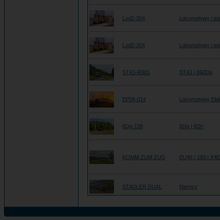
Lxd2-304
Lokomotywy i wa
Lxd2-304
Lokomotywy i wa
ST43-R001
ST43 | 060Da
EP09-014
Lokomotywy Ele
6Dg-138
6Dg | 6Dh
KOMM ZUM ZUG
EU46 | 193 | X4
STADLER DUAL
Niemcy