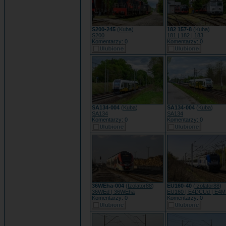
S200-245
(
Kuba
)
182 157-8
(
Kuba
)
S200
181 | 182 | 183
Komentarzy: 0
Komentarzy: 0
SA134-004
(
Kuba
)
SA134-004
(
Kuba
)
SA134
SA134
Komentarzy: 0
Komentarzy: 0
36WEha-004
(
Izolator88
)
EU160-40
(
Izolator88
)
36WEd | 36WEha
EU160 | E4DCUd | E4
Komentarzy: 0
Komentarzy: 0