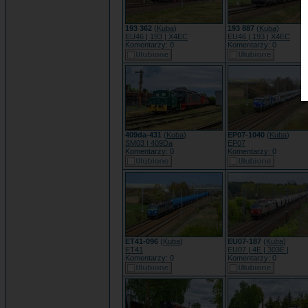
193 362
(
Kuba
)
193 887
(
Kuba
)
EU46 | 193 | X4EC
EU46 | 193 | X4EC
Komentarzy: 0
Komentarzy: 0
409da-431
(
Kuba
)
EP07-1040
(
Kuba
)
SM03 | 409Da
EP07
Komentarzy: 0
Komentarzy: 0
ET41-096
(
Kuba
)
EU07-187
(
Kuba
)
ET41
EU07 | 4E | 303E |
Komentarzy: 0
Komentarzy: 0