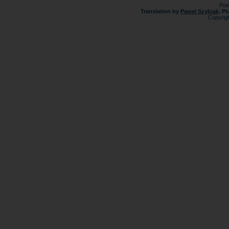
Pow
Translation by
Paweł Szybiak
. P
Copyrig