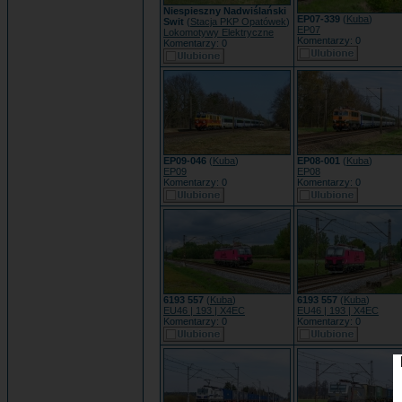
Niespieszny Nadwiślański
EP07-339
(
Kuba
)
Swit
(
Stacja PKP Opatówek
)
EP07
Lokomotywy Elektryczne
Komentarzy: 0
Komentarzy: 0
EP09-046
(
Kuba
)
EP08-001
(
Kuba
)
EP09
EP08
Komentarzy: 0
Komentarzy: 0
6193 557
(
Kuba
)
6193 557
(
Kuba
)
EU46 | 193 | X4EC
EU46 | 193 | X4EC
Komentarzy: 0
Komentarzy: 0