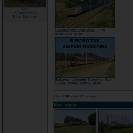
LTE
Komentarzy: 0
Dyzio_Marzyciel
Lokomotywy Elektryczne
(3619)
,
,
...
EP05
EP07
EP08
Elektryczne Zespoły Trakcyjne
(801)
,
,
...
L-4268
36WEd | 36WEha
60WE
Zdjęć
7608
wśród
231
kategorii.
Nowe zdjęcia