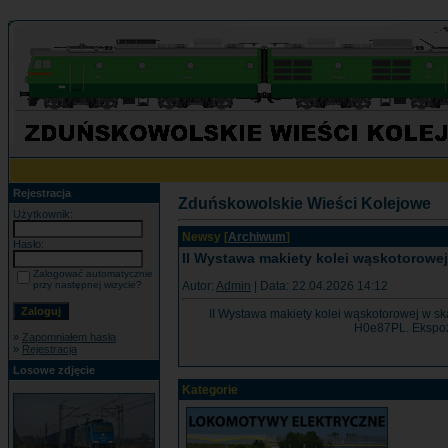
Rejestracja
Zduńskowolskie Wieści Kolejowe
Użytkownik:
Newsy [
Archiwum
]
Hasło:
II Wystawa makiety kolei wąskotorowe
Zalogować automatycznie
Autor:
Admin
| Data: 22.04.2026 14:12
przy następnej wizycie?
II Wystawa makiety kolei wąskotorowej w sk
H0e87PL. Ekspozy
»
Zapomniałem hasła
»
Rejestracja
Losowe zdjęcie
Kategorie