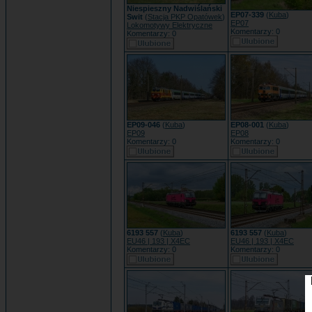
Niespieszny Nadwiślański
EP07-339
(
Kuba
)
Swit
(
Stacja PKP Opatówek
)
EP07
Lokomotywy Elektryczne
Komentarzy: 0
Komentarzy: 0
EP09-046
(
Kuba
)
EP08-001
(
Kuba
)
EP09
EP08
Komentarzy: 0
Komentarzy: 0
6193 557
(
Kuba
)
6193 557
(
Kuba
)
EU46 | 193 | X4EC
EU46 | 193 | X4EC
Komentarzy: 0
Komentarzy: 0