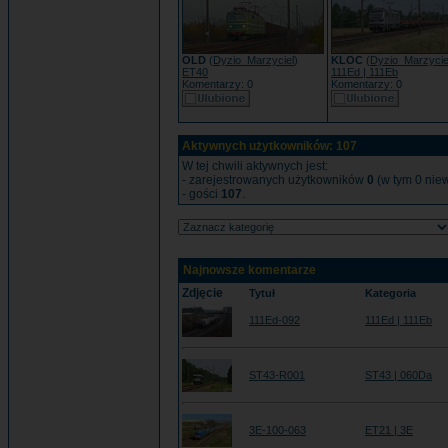
OLD
(
Dyzio_Marzyciel
)
KLOC
(
Dyzio_Marzycie
ET40
111Ed | 111Eb
Komentarzy: 0
Komentarzy: 0
Aktywnych użytkowników: 107
W tej chwili aktywnych jest:
- zarejestrowanych użytkowników
0
(w tym 0 niew
- gości
107
.
Najnowsze komentarze
Zdjęcie
Tytuł
Kategoria
111Ed-092
111Ed | 111Eb
ST43-R001
ST43 | 060Da
3E-100-063
ET21 | 3E