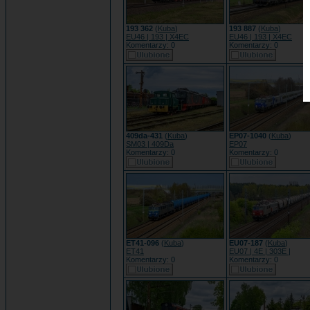
193 362
(
Kuba
)
193 887
(
Kuba
)
EU46 | 193 | X4EC
EU46 | 193 | X4EC
Komentarzy: 0
Komentarzy: 0
409da-431
(
Kuba
)
EP07-1040
(
Kuba
)
SM03 | 409Da
EP07
Komentarzy: 0
Komentarzy: 0
ET41-096
(
Kuba
)
EU07-187
(
Kuba
)
ET41
EU07 | 4E | 303E |
Komentarzy: 0
Komentarzy: 0