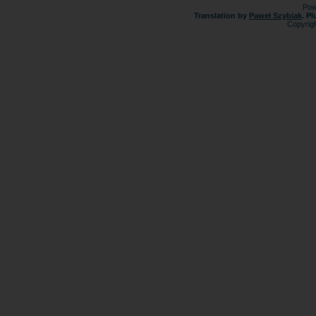
Pow
Translation by
Paweł Szybiak
. P
Copyrig