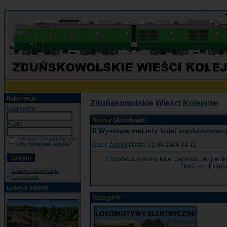
Rejestracja
Zduńskowolskie Wieści Kolejowe
Użytkownik:
Newsy [
Archiwum
]
Hasło:
II Wystawa makiety kolei wąskotorowe
Zalogować automatycznie
Autor:
Admin
| Data: 22.04.2026 14:12
przy następnej wizycie?
II Wystawa makiety kolei wąskotorowej w sk
H0e87PL. Ekspozy
»
Zapomniałem hasła
»
Rejestracja
Losowe zdjęcie
Kategorie