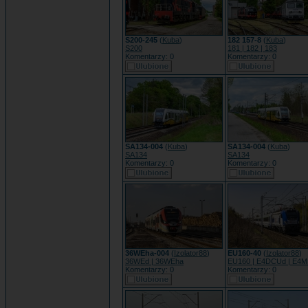
S200-245
(
Kuba
)
182 157-8
(
Kuba
)
S200
181 | 182 | 183
Komentarzy: 0
Komentarzy: 0
SA134-004
(
Kuba
)
SA134-004
(
Kuba
)
SA134
SA134
Komentarzy: 0
Komentarzy: 0
36WEha-004
(
Izolator88
)
EU160-40
(
Izolator88
)
36WEd | 36WEha
EU160 | E4DCUd | E4
Komentarzy: 0
Komentarzy: 0