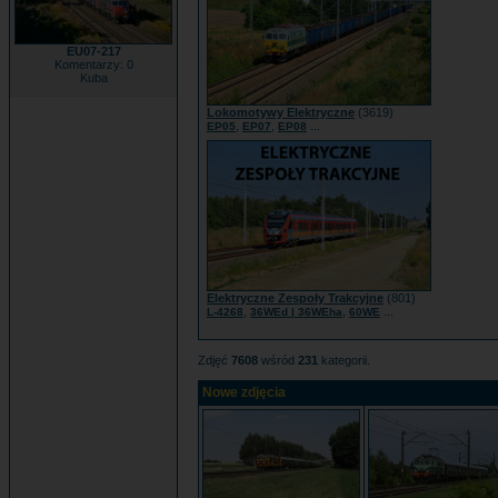
EU07-217
Komentarzy: 0
Kuba
Lokomotywy Elektryczne
(3619)
,
,
...
EP05
EP07
EP08
Elektryczne Zespoły Trakcyjne
(801)
,
,
...
L-4268
36WEd | 36WEha
60WE
Zdjęć
7608
wśród
231
kategorii.
Nowe zdjęcia