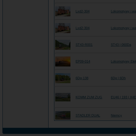
Lxd2-304
Lokomotywy i wa
Lxd2-304
Lokomotywy i wa
ST43-R001
ST43 | 060Da
EP09-014
Lokomotywy Ele
6Dg-138
6Dg | 6Dh
KOMM ZUM ZUG
EU46 | 193 | X4
STADLER DUAL
Niemcy