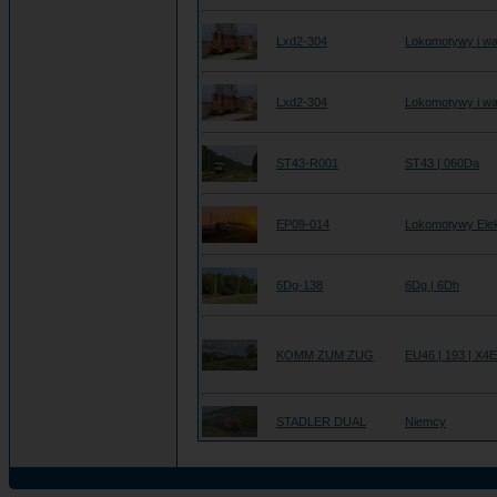
Lxd2-304
Lokomotywy i wa
Lxd2-304
Lokomotywy i wa
ST43-R001
ST43 | 060Da
EP09-014
Lokomotywy Ele
6Dg-138
6Dg | 6Dh
KOMM ZUM ZUG
EU46 | 193 | X4
STADLER DUAL
Niemcy