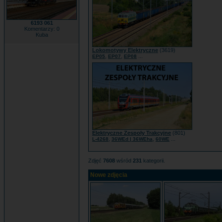
6193 061
Komentarzy: 0
Kuba
Lokomotywy Elektryczne
(3619)
,
,
...
EP05
EP07
EP08
Elektryczne Zespoły Trakcyjne
(801)
,
,
...
L-4268
36WEd | 36WEha
60WE
Zdjęć
7608
wśród
231
kategorii.
Nowe zdjęcia