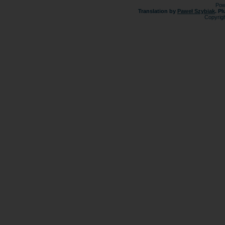
Pow
Translation by
Paweł Szybiak
. P
Copyrig