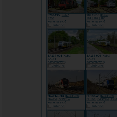
S200-245
(
Kuba
)
182 157-8
(
Kuba
)
S200
181 | 182 | 183
Komentarzy: 0
Komentarzy: 0
SA134-004
(
Kuba
)
SA134-004
(
Kuba
)
SA134
SA134
Komentarzy: 0
Komentarzy: 0
36WEha-004
(
Izolator88
)
EU160-40
(
Izolator88
)
36WEd | 36WEha
EU160 | E4DCUd | E4
Komentarzy: 0
Komentarzy: 0