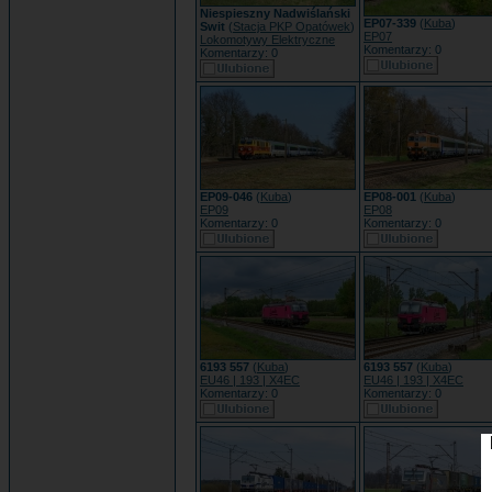
Niespieszny Nadwiślański
EP07-339
(
Kuba
)
Swit
(
Stacja PKP Opatówek
)
EP07
Lokomotywy Elektryczne
Komentarzy: 0
Komentarzy: 0
EP09-046
(
Kuba
)
EP08-001
(
Kuba
)
EP09
EP08
Komentarzy: 0
Komentarzy: 0
6193 557
(
Kuba
)
6193 557
(
Kuba
)
EU46 | 193 | X4EC
EU46 | 193 | X4EC
Komentarzy: 0
Komentarzy: 0