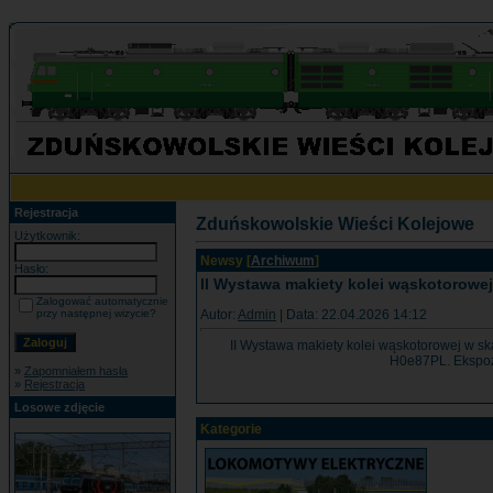
Rejestracja
Zduńskowolskie Wieści Kolejowe
Użytkownik:
Newsy [
Archiwum
]
Hasło:
II Wystawa makiety kolei wąskotorowe
Zalogować automatycznie
Autor:
Admin
| Data: 22.04.2026 14:12
przy następnej wizycie?
II Wystawa makiety kolei wąskotorowej w sk
H0e87PL. Ekspozy
»
Zapomniałem hasła
»
Rejestracja
Losowe zdjęcie
Kategorie