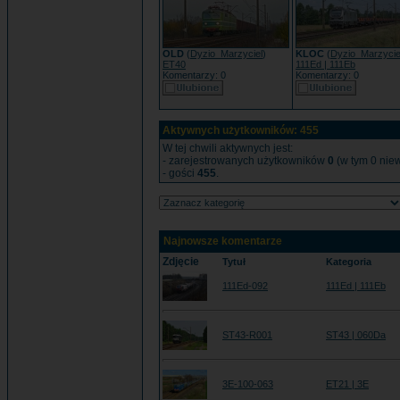
OLD
(
Dyzio_Marzyciel
)
KLOC
(
Dyzio_Marzycie
ET40
111Ed | 111Eb
Komentarzy: 0
Komentarzy: 0
Aktywnych użytkowników: 455
W tej chwili aktywnych jest:
- zarejestrowanych użytkowników
0
(w tym 0 niew
- gości
455
.
Najnowsze komentarze
Zdjęcie
Tytuł
Kategoria
111Ed-092
111Ed | 111Eb
ST43-R001
ST43 | 060Da
3E-100-063
ET21 | 3E