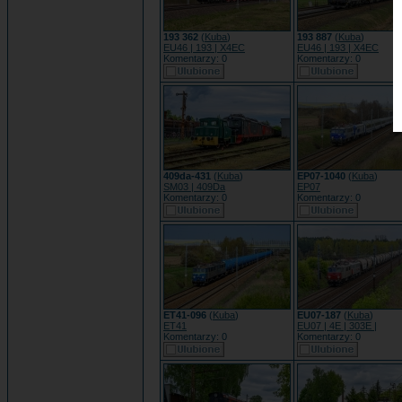
193 362
(
Kuba
)
193 887
(
Kuba
)
EU46 | 193 | X4EC
EU46 | 193 | X4EC
Komentarzy: 0
Komentarzy: 0
409da-431
(
Kuba
)
EP07-1040
(
Kuba
)
SM03 | 409Da
EP07
Komentarzy: 0
Komentarzy: 0
ET41-096
(
Kuba
)
EU07-187
(
Kuba
)
ET41
EU07 | 4E | 303E |
Komentarzy: 0
Komentarzy: 0