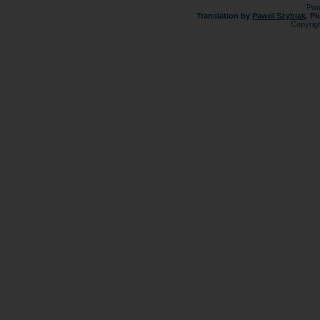
Pow
Translation by
Paweł Szybiak
. P
Copyrig