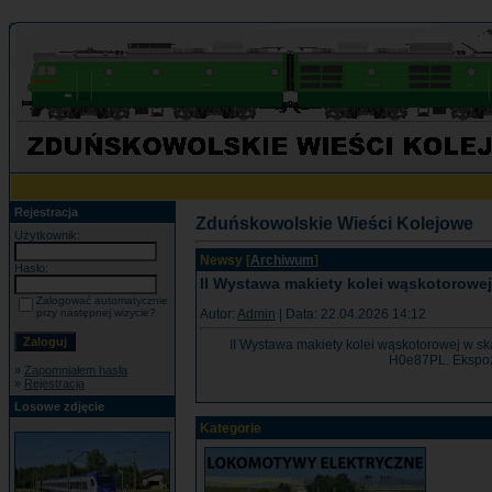
Rejestracja
Zduńskowolskie Wieści Kolejowe
Użytkownik:
Newsy [
Archiwum
]
Hasło:
II Wystawa makiety kolei wąskotorowe
Zalogować automatycznie
Autor:
Admin
| Data: 22.04.2026 14:12
przy następnej wizycie?
II Wystawa makiety kolei wąskotorowej w sk
H0e87PL. Ekspozy
»
Zapomniałem hasła
»
Rejestracja
Losowe zdjęcie
Kategorie