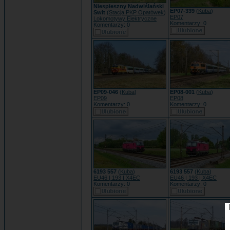
Niespieszny Nadwiślański
EP07-339
(
Kuba
)
Swit
(
Stacja PKP Opatówek
)
EP07
Lokomotywy Elektryczne
Komentarzy: 0
Komentarzy: 0
EP09-046
(
Kuba
)
EP08-001
(
Kuba
)
EP09
EP08
Komentarzy: 0
Komentarzy: 0
6193 557
(
Kuba
)
6193 557
(
Kuba
)
EU46 | 193 | X4EC
EU46 | 193 | X4EC
Komentarzy: 0
Komentarzy: 0