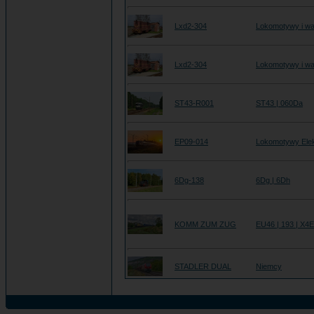
Lxd2-304
Lokomotywy i wa
Lxd2-304
Lokomotywy i wa
ST43-R001
ST43 | 060Da
EP09-014
Lokomotywy Ele
6Dg-138
6Dg | 6Dh
KOMM ZUM ZUG
EU46 | 193 | X4
STADLER DUAL
Niemcy