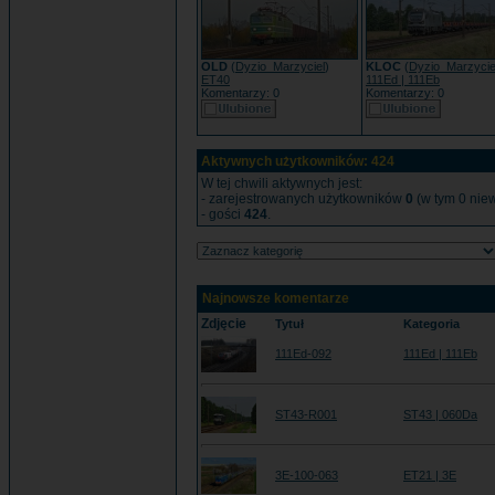
OLD
(
Dyzio_Marzyciel
)
KLOC
(
Dyzio_Marzycie
ET40
111Ed | 111Eb
Komentarzy: 0
Komentarzy: 0
Aktywnych użytkowników: 424
W tej chwili aktywnych jest:
- zarejestrowanych użytkowników
0
(w tym 0 niew
- gości
424
.
Najnowsze komentarze
Zdjęcie
Tytuł
Kategoria
111Ed-092
111Ed | 111Eb
ST43-R001
ST43 | 060Da
3E-100-063
ET21 | 3E