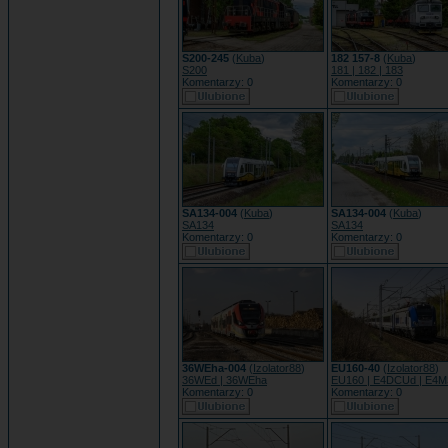
S200-245
(
Kuba
)
182 157-8
(
Kuba
)
S200
181 | 182 | 183
Komentarzy: 0
Komentarzy: 0
SA134-004
(
Kuba
)
SA134-004
(
Kuba
)
SA134
SA134
Komentarzy: 0
Komentarzy: 0
36WEha-004
(
Izolator88
)
EU160-40
(
Izolator88
)
36WEd | 36WEha
EU160 | E4DCUd | E4
Komentarzy: 0
Komentarzy: 0