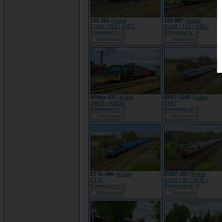
193 362
(
Kuba
)
193 887
(
Kuba
)
EU46 | 193 | X4EC
EU46 | 193 | X4EC
Komentarzy: 0
Komentarzy: 0
409da-431
(
Kuba
)
EP07-1040
(
Kuba
)
SM03 | 409Da
EP07
Komentarzy: 0
Komentarzy: 0
ET41-096
(
Kuba
)
EU07-187
(
Kuba
)
ET41
EU07 | 4E | 303E |
Komentarzy: 0
Komentarzy: 0