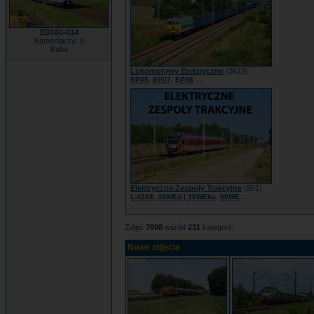
ED160-014
Komentarzy: 0
Kuba
Lokomotywy Elektryczne
(3619)
,
,
...
EP05
EP07
EP08
Elektryczne Zespoły Trakcyjne
(801)
,
,
...
L-4268
36WEd | 36WEha
60WE
Zdjęć
7608
wśród
231
kategorii.
Nowe zdjęcia