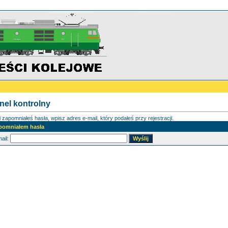
nel kontrolny
i zapomniałeś hasła, wpisz adres e-mail, który podałeś przy rejestracji.
pomniałem hasła
ail: