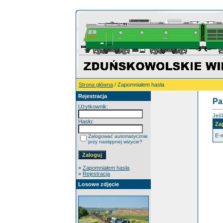
Strona główna
/ Zapomniałem hasła
Rejestracja
Pa
Użytkownik:
Jeśl
Hasło:
Za
E-m
Zalogować automatycznie
przy następnej wizycie?
»
Zapomniałem hasła
»
Rejestracja
Losowe zdjęcie