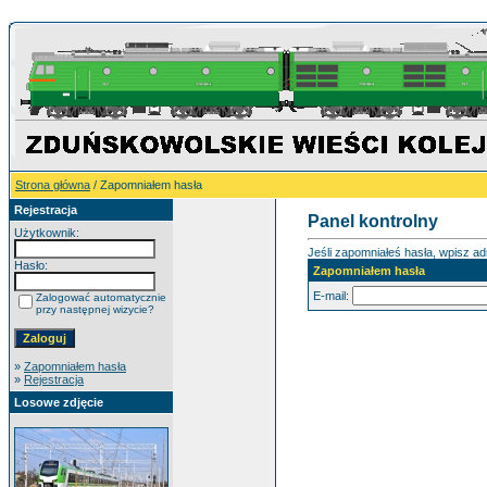
Strona główna
/ Zapomniałem hasła
Rejestracja
Panel kontrolny
Użytkownik:
Jeśli zapomniałeś hasła, wpisz adr
Hasło:
Zapomniałem hasła
E-mail:
Zalogować automatycznie
przy następnej wizycie?
»
Zapomniałem hasła
»
Rejestracja
Losowe zdjęcie