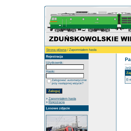
Strona główna
/ Zapomniałem hasła
Rejestracja
Pa
Użytkownik:
Jeśl
Hasło:
Za
E-m
Zalogować automatycznie
przy następnej wizycie?
»
Zapomniałem hasła
»
Rejestracja
Losowe zdjęcie