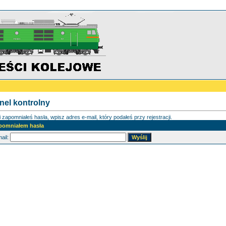
nel kontrolny
i zapomniałeś hasła, wpisz adres e-mail, który podałeś przy rejestracji.
pomniałem hasła
ail: