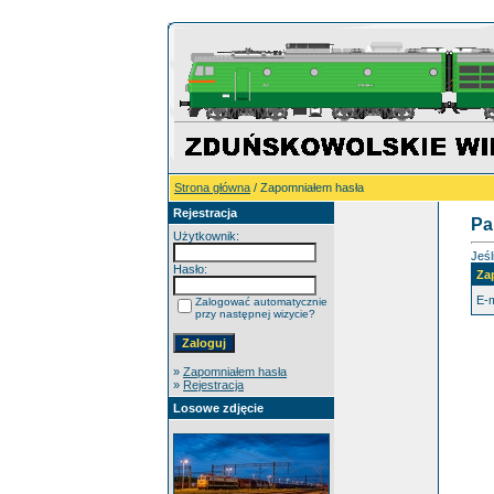
Strona główna
/ Zapomniałem hasła
Rejestracja
Pa
Użytkownik:
Jeśl
Hasło:
Za
E-m
Zalogować automatycznie
przy następnej wizycie?
»
Zapomniałem hasła
»
Rejestracja
Losowe zdjęcie