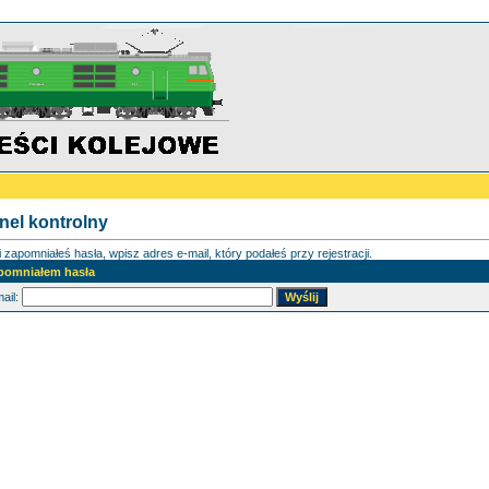
nel kontrolny
i zapomniałeś hasła, wpisz adres e-mail, który podałeś przy rejestracji.
pomniałem hasła
ail: