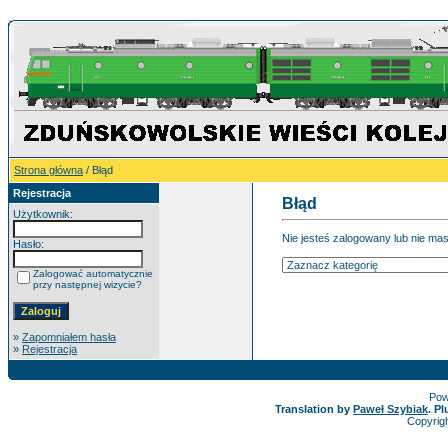
Strona główna
/ Błąd
Rejestracja
Błąd
Użytkownik:
Nie jesteś zalogowany lub nie ma
Hasło:
Zalogować automatycznie
przy następnej wizycie?
»
Zapomniałem hasła
»
Rejestracja
Pow
Translation by
Paweł Szybiak
. P
Copyrig