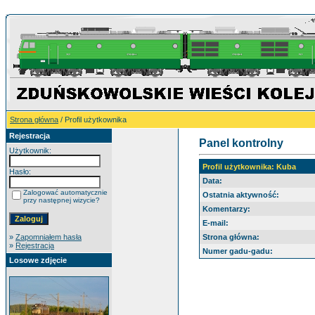
Strona główna
/ Profil użytkownika
Rejestracja
Panel kontrolny
Użytkownik:
Profil użytkownika: Kuba
Hasło:
Data:
Zalogować automatycznie
Ostatnia aktywność:
przy następnej wizycie?
Komentarzy:
E-mail:
»
Zapomniałem hasła
Strona główna:
»
Rejestracja
Numer gadu-gadu:
Losowe zdjęcie