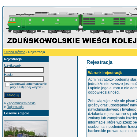
Strona główna
/ Rejestracja
Rejestracja
Rejestracja
Użytkownik:
Warunki rejestracji:
Hasło:
Administratorzy podejmą star
jednakże nie zawsze jest mo
Zalogować automatycznie
przy następnej wizycie?
i opinie jego autora a nie ad
odpowiedzialności.
Zobowiązujesz się nie pisać
»
Zapomniałem hasła
groźby oraz udostępniać inn
»
Rejestracja
natychmiastowego i trwałego
Losowe zdjęcie
działania rejestrowane są ad
zmiany lub zamykania każdego
informacje, które wpiszesz 
osobom ani podmiotom trzeci
hackerskie prowadzące do po