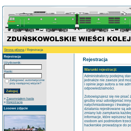
Strona główna
/ Rejestracja
Rejestracja
Rejestracja
Użytkownik:
Warunki rejestracji:
Hasło:
Administratorzy podejmą star
jednakże nie zawsze jest mo
Zalogować automatycznie
przy następnej wizycie?
i opinie jego autora a nie ad
odpowiedzialności.
Zobowiązujesz się nie pisać
»
Zapomniałem hasła
groźby oraz udostępniać inn
»
Rejestracja
natychmiastowego i trwałego
Losowe zdjęcie
działania rejestrowane są ad
zmiany lub zamykania każdego
informacje, które wpiszesz 
osobom ani podmiotom trzeci
hackerskie prowadzące do po