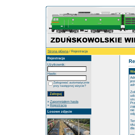
Strona główna
/ Rejestracja
Rejestracja
Re
Użytkownik:
War
Hasło:
Adm
jes
Zalogować automatycznie
adm
przy następnej wizycie?
Zob
udo
usu
»
Zapomniałem hasła
Prz
»
Rejestracja
zaj
nie
Losowe zdjęcie
odp
Ten
słu
dla