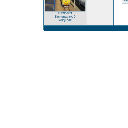
Kli
ET22-933
Komentarzy: 0
kolejŁódź