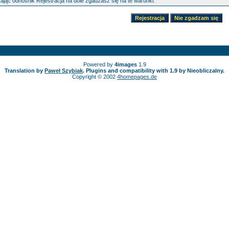
kając odnośnik Rejestracja na dole zgadzasz się na te warunki.
Powered by
4images
1.9
Translation by
Paweł Szybiak
. Plugins and compatibility with 1.9 by Nieobliczalny.
Copyright © 2002
4homepages.de