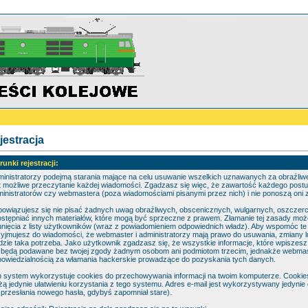
jestracja
unki rejestracji:
inistratorzy podejmą starania mające na celu usuwanie wszelkich uznawanych za obraźliwe
t możliwe przeczytanie każdej wiadomości. Zgadzasz się więc, że zawartość każdego postu w
inistratorów czy webmastera (poza wiadomościami pisanymi przez nich) i nie ponoszą oni za
owiązujesz się nie pisać żadnych uwag obraźliwych, obscenicznych, wulgarnych, oszczerc
stępniać innych materiałów, które mogą być sprzeczne z prawem. Złamanie tej zasady moż
nięcia z listy użytkowników (wraz z powiadomieniem odpowiednich władz). Aby wspomóc te d
yjmujesz do wiadomości, że webmaster i administratorzy mają prawo do usuwania, zmiany lu
dzie taka potrzeba. Jako użytkownik zgadzasz się, że wszystkie informacje, które wpisze
 będą podawane bez twojej zgody żadnym osobom ani podmiotom trzecim, jednakże webmaste
owiedzialnością za włamania hackerskie prowadzące do pozyskania tych danych.
 system wykorzystuje cookies do przechowywania informacji na twoim komputerze. Cookies n
żą jedynie ułatwieniu korzystania z tego systemu. Adres e-mail jest wykorzystywany jedynie 
 przesłania nowego hasła, gdybyś zapomniał stare).