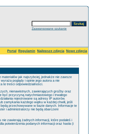
Zaawansowane szukanie
Portal
Regulamin
Najlepsze zdjęcia
Nowe zdjęcia
 materiałów jak najszybciej, jednakże nie zawsze
yraża poglądy i opinie jego autora a nie
 te treści odpowiedzialności.
zych, nienawistnych, zawierających groźby oraz
e być przyczyną natychmiastowego i trwałego
ziałania rejestrowane są adresy IP autorów.
b zamykania każdego wątku w każdej chwili, jeśli
sz będą przechowywane w bazie danych. Informacje te
r i administratorzy nie będą obarczeni
ie zawierają żadnych informacji, które podałeś i
dla potwierdzenia podanych informacji oraz hasła (i