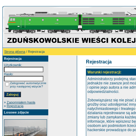
Strona główna
/ Rejestracja
Rejestracja
Rejestracja
Użytkownik:
Warunki rejestracji:
Hasło:
Administratorzy podejmą star
jednakże nie zawsze jest mo
Zalogować automatycznie
przy następnej wizycie?
i opinie jego autora a nie ad
odpowiedzialności.
Zobowiązujesz się nie pisać
»
Zapomniałem hasła
groźby oraz udostępniać inn
»
Rejestracja
natychmiastowego i trwałego
Losowe zdjęcie
działania rejestrowane są ad
zmiany lub zamykania każdego
informacje, które wpiszesz 
osobom ani podmiotom trzeci
hackerskie prowadzące do po