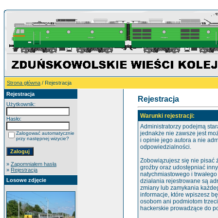
Strona główna
/ Rejestracja
Rejestracja
Rejestracja
Użytkownik:
Warunki rejestracji:
Hasło:
Administratorzy podejmą star
jednakże nie zawsze jest mo
Zalogować automatycznie
przy następnej wizycie?
i opinie jego autora a nie ad
odpowiedzialności.
Zobowiązujesz się nie pisać
»
Zapomniałem hasła
groźby oraz udostępniać inn
»
Rejestracja
natychmiastowego i trwałego
Losowe zdjęcie
działania rejestrowane są ad
zmiany lub zamykania każdego
informacje, które wpiszesz 
osobom ani podmiotom trzeci
hackerskie prowadzące do po