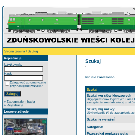
Strona główna
/ Szukaj
Rejestracja
Szukaj
Użytkownik:
Hasło:
Nic nie znaleziono.
Zalogować automatycznie
przy następnej wizycie?
Szukaj
Szukaj wg słów kluczowych:
Użyj operatorów logicznych I oraz 
»
Zapomniałem hasła
zastąpienia zero lub więcej znaków
»
Rejestracja
Szukaj wg nazwy:
Losowe zdjęcie
Użyj gwiazdki (*) do zastąpienia ze
Szukanie wyrażeń:
Kategoria:
Przeszukaj poniższe pola: