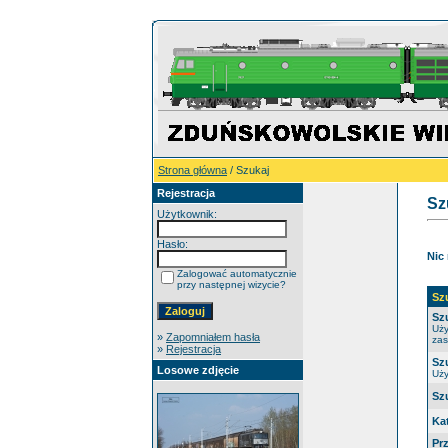
Strona główna
/ Szukaj
Rejestracja
Sz
Użytkownik:
Hasło:
Nic
Zalogować automatycznie
przy następnej wizycie?
Sz
Sz
Uży
»
Zapomniałem hasła
zas
»
Rejestracja
Sz
Losowe zdjęcie
Uży
Sz
Ka
Pr