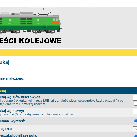
ukaj
 nie znaleziono.
ukaj
ukaj wg słów kluczowych:
j operatorów logicznych I oraz LUB, aby znależć więcej szczegółów. Użyj gwiazdki (*) do
tąpienia zero lub więcej znaków.
ukaj wg nazwy:
j gwiazdki (*) do zastąpienia zero lub więcej znaków.
ukanie wyrażeń:
tegoria:
zeszukaj poniższe pola: