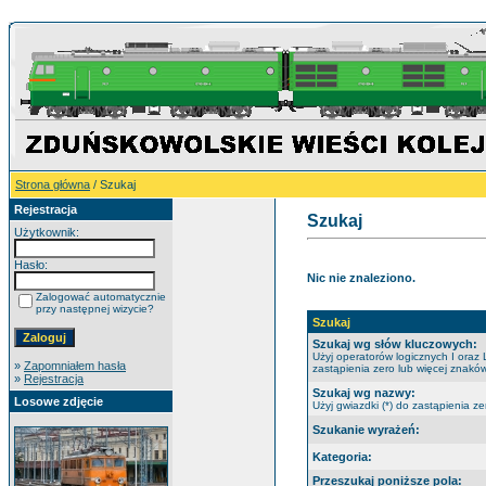
Strona główna
/ Szukaj
Rejestracja
Szukaj
Użytkownik:
Hasło:
Nic nie znaleziono.
Zalogować automatycznie
przy następnej wizycie?
Szukaj
Szukaj wg słów kluczowych:
Użyj operatorów logicznych I oraz 
»
Zapomniałem hasła
zastąpienia zero lub więcej znaków
»
Rejestracja
Szukaj wg nazwy:
Losowe zdjęcie
Użyj gwiazdki (*) do zastąpienia ze
Szukanie wyrażeń:
Kategoria:
Przeszukaj poniższe pola: