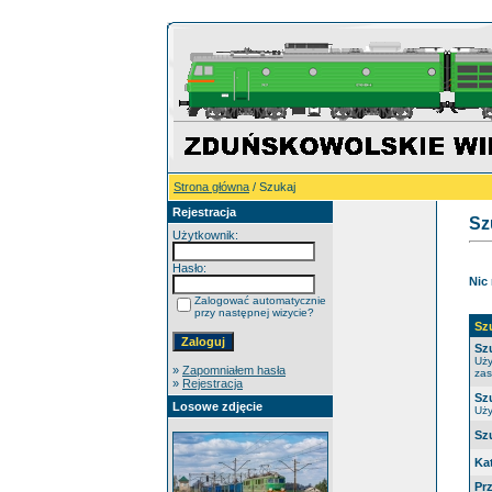
Strona główna
/ Szukaj
Rejestracja
Sz
Użytkownik:
Hasło:
Nic
Zalogować automatycznie
przy następnej wizycie?
Sz
Sz
Uży
»
Zapomniałem hasła
zas
»
Rejestracja
Sz
Losowe zdjęcie
Uży
Sz
Ka
Pr