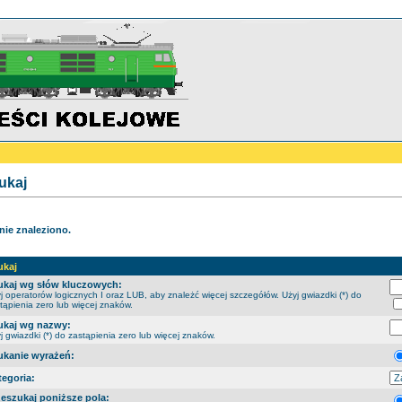
ukaj
 nie znaleziono.
ukaj
ukaj wg słów kluczowych:
j operatorów logicznych I oraz LUB, aby znależć więcej szczegółów. Użyj gwiazdki (*) do
tąpienia zero lub więcej znaków.
ukaj wg nazwy:
j gwiazdki (*) do zastąpienia zero lub więcej znaków.
ukanie wyrażeń:
tegoria:
zeszukaj poniższe pola: