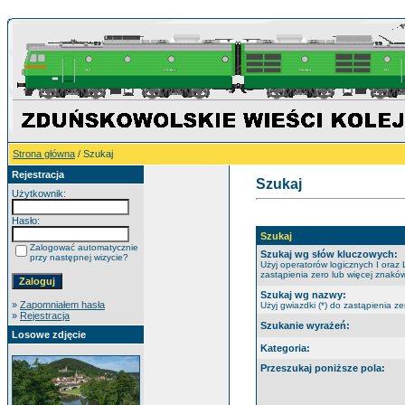
Strona główna
/ Szukaj
Rejestracja
Szukaj
Użytkownik:
Hasło:
Szukaj
Zalogować automatycznie
Szukaj wg słów kluczowych:
przy następnej wizycie?
Użyj operatorów logicznych I oraz 
zastąpienia zero lub więcej znaków
Szukaj wg nazwy:
»
Zapomniałem hasła
Użyj gwiazdki (*) do zastąpienia ze
»
Rejestracja
Szukanie wyrażeń:
Losowe zdjęcie
Kategoria:
Przeszukaj poniższe pola: