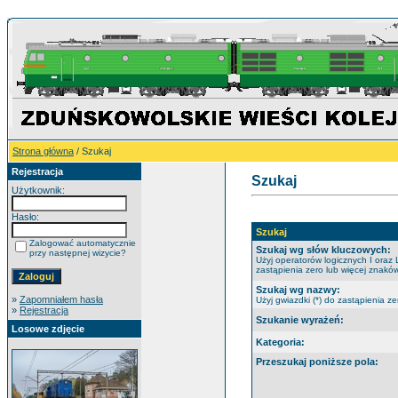
Strona główna
/ Szukaj
Rejestracja
Szukaj
Użytkownik:
Hasło:
Szukaj
Zalogować automatycznie
Szukaj wg słów kluczowych:
przy następnej wizycie?
Użyj operatorów logicznych I oraz 
zastąpienia zero lub więcej znaków
Szukaj wg nazwy:
»
Zapomniałem hasła
Użyj gwiazdki (*) do zastąpienia ze
»
Rejestracja
Szukanie wyrażeń:
Losowe zdjęcie
Kategoria:
Przeszukaj poniższe pola: