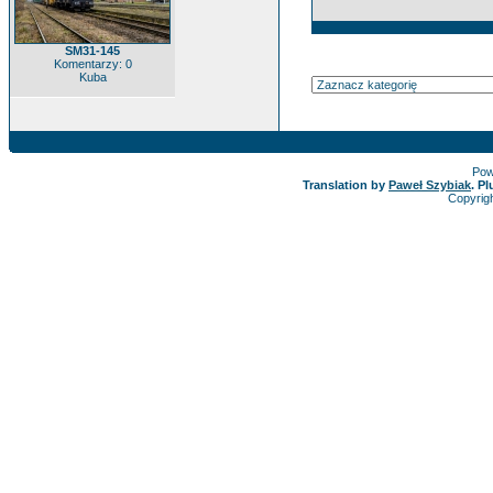
SM31-145
Komentarzy: 0
Kuba
Pow
Translation by
Paweł Szybiak
. P
Copyrig