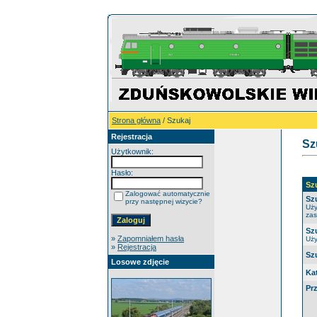
Strona główna
/ Szukaj
Rejestracja
Sz
Użytkownik:
Hasło:
Sz
Zalogować automatycznie
Sz
przy następnej wizycie?
Uży
zas
Sz
»
Zapomniałem hasła
Uży
»
Rejestracja
Sz
Losowe zdjęcie
Ka
Pr