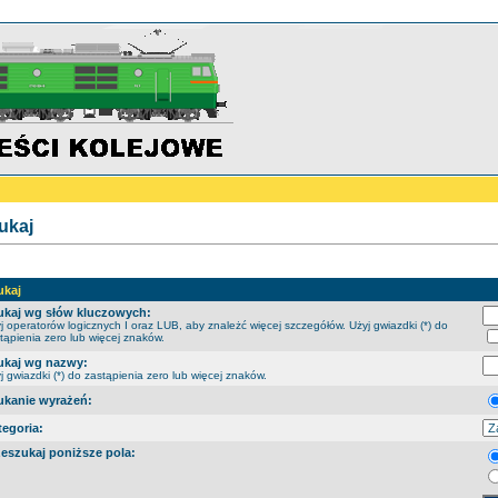
ukaj
ukaj
ukaj wg słów kluczowych:
j operatorów logicznych I oraz LUB, aby znależć więcej szczegółów. Użyj gwiazdki (*) do
tąpienia zero lub więcej znaków.
ukaj wg nazwy:
j gwiazdki (*) do zastąpienia zero lub więcej znaków.
ukanie wyrażeń:
tegoria:
zeszukaj poniższe pola: