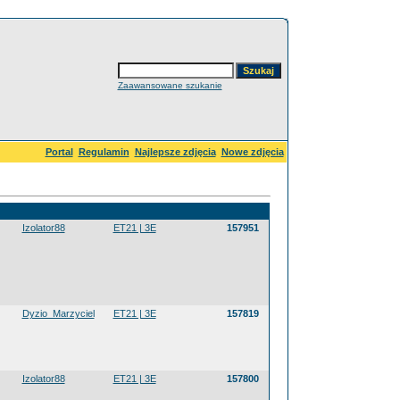
Zaawansowane szukanie
Portal
Regulamin
Najlepsze zdjęcia
Nowe zdjęcia
Izolator88
ET21 | 3E
157951
Dyzio_Marzyciel
ET21 | 3E
157819
Izolator88
ET21 | 3E
157800