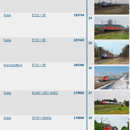
Kuba
ET21 | 3E
193744
24
Kuba
ET21 | 3E
187443
25
krzysztofkce
ET21 | 3E
180396
26
Kuba
EU46 | 193 | X4EC
179582
27
Kuba
ST43 | 060Da
178896
28