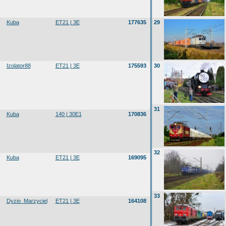
Kuba
ET21 | 3E
177635
29
Izolator88
ET21 | 3E
175593
30
31
Kuba
140 | 30E1
170836
32
Kuba
ET21 | 3E
169095
33
Dyzio_Marzyciel
ET21 | 3E
164108