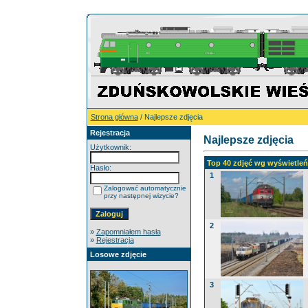
Strona główna
/ Najlepsze zdjęcia
Rejestracja
Najlepsze zdjęcia
Użytkownik:
Top 40 zdjęć wg wyświetleń 
Hasło:
1
Zalogować automatycznie
przy następnej wizycie?
2
»
Zapomniałem hasła
»
Rejestracja
Losowe zdjęcie
3