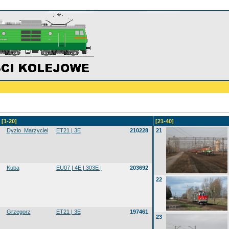
[1-20]
[21-40]
Dyzio_Marzyciel
ET21 | 3E
210228
21
Kuba
EU07 | 4E | 303E |
203692
22
Grzegorz
ET21 | 3E
197461
23