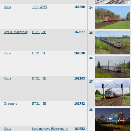
Kuba
140 | 30E1
163490
34
Dyzio_Marzyciel
ET21 | 3E
162877
35
Kuba
ET21 | 3E
162596
36
Kuba
ET21 | 3E
162103
37
Grzegorz
ET21 | 3E
161742
38
Kuba
Lokomotywy Elektryczne
160252