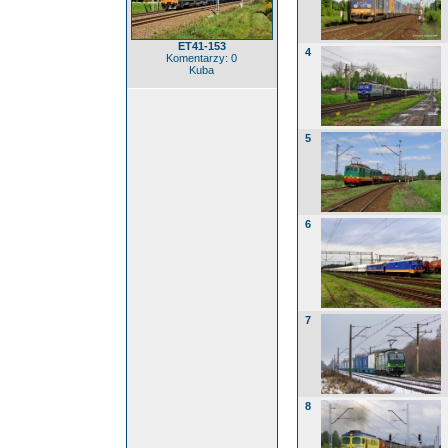
ET41-153
4
Komentarzy: 0
Kuba
5
6
7
8