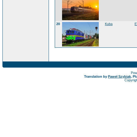
20
Kuba
E
Pow
Translation by
Paweł Szybiak
. P
Copyrig