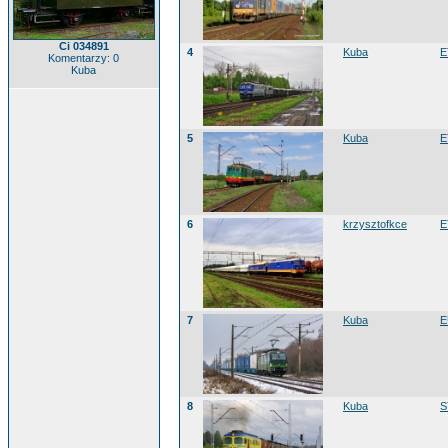
Ci 034891
4
Kuba
E
Komentarzy: 0
Kuba
5
Kuba
E
6
krzysztofkce
E
7
Kuba
E
8
Kuba
S