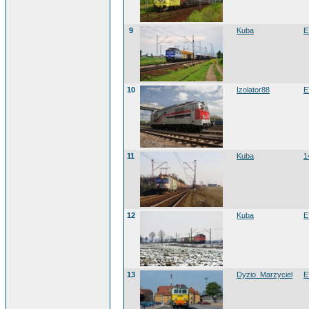
9
Kuba
E
10
Izolator88
E
11
Kuba
1
12
Kuba
E
13
Dyzio_Marzyciel
E