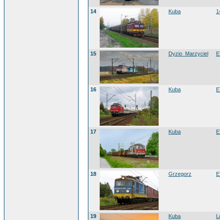
14
Kuba
1
15
Dyzio_Marzyciel
E
16
Kuba
E
17
Kuba
E
18
Grzegorz
E
19
Kuba
L