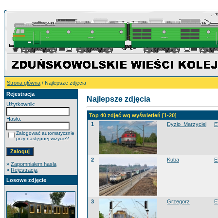
Strona główna
/ Najlepsze zdjęcia
Rejestracja
Najlepsze zdjęcia
Użytkownik:
Top 40 zdjęć wg wyświetleń [1-20]
Hasło:
1
Dyzio_Marzyciel
E
Zalogować automatycznie
przy następnej wizycie?
2
Kuba
E
»
Zapomniałem hasła
»
Rejestracja
Losowe zdjęcie
3
Grzegorz
E