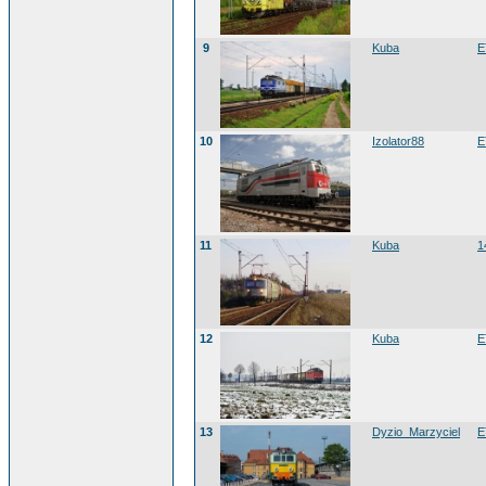
9
Kuba
E
10
Izolator88
E
11
Kuba
1
12
Kuba
E
13
Dyzio_Marzyciel
E