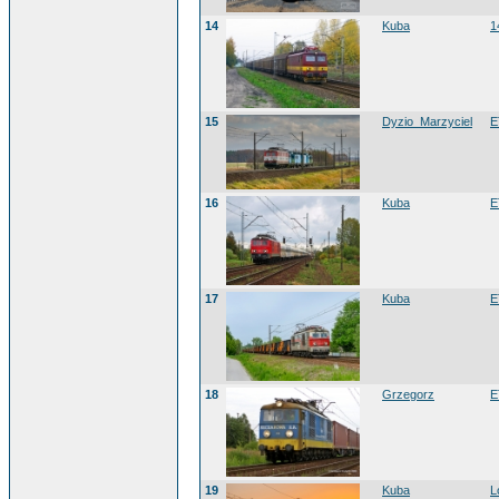
14
Kuba
1
15
Dyzio_Marzyciel
E
16
Kuba
E
17
Kuba
E
18
Grzegorz
E
19
Kuba
L