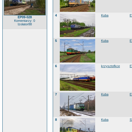
4
Kuba
E
EP09-028
Komentarzy: 0
Izolator88
5
Kuba
E
6
krzysztofkce
E
7
Kuba
E
8
Kuba
S