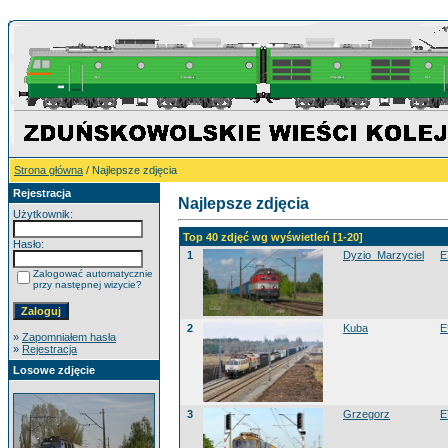
Strona główna
/ Najlepsze zdjęcia
Rejestracja
Najlepsze zdjęcia
Użytkownik:
Top 40 zdjęć wg wyświetleń [1-20]
Hasło:
1
Dyzio_Marzyciel
E
Zalogować automatycznie
przy następnej wizycie?
2
Kuba
E
»
Zapomniałem hasła
»
Rejestracja
Losowe zdjęcie
3
Grzegorz
E