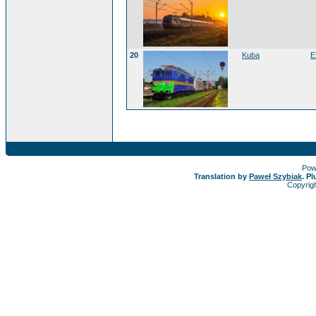
20
Kuba
E
Pow
Translation by
Paweł Szybiak
. P
Copyrig