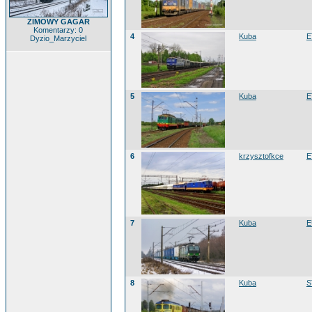
ZIMOWY GAGAR
Komentarzy: 0
4
Kuba
E
Dyzio_Marzyciel
5
Kuba
E
6
krzysztofkce
E
7
Kuba
E
8
Kuba
S