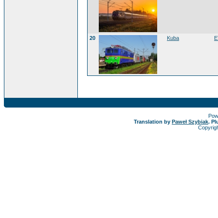
20
Kuba
E
Pow
Translation by
Paweł Szybiak
. P
Copyrig