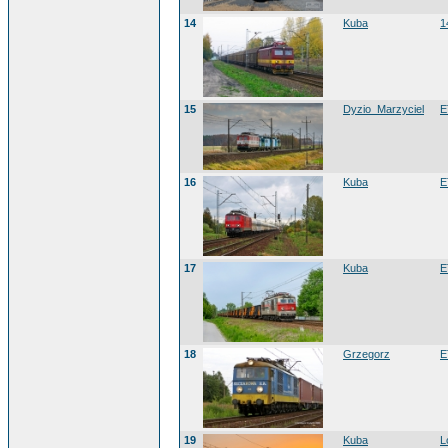
14
Kuba
1
15
Dyzio_Marzyciel
E
16
Kuba
E
17
Kuba
E
18
Grzegorz
E
19
Kuba
L