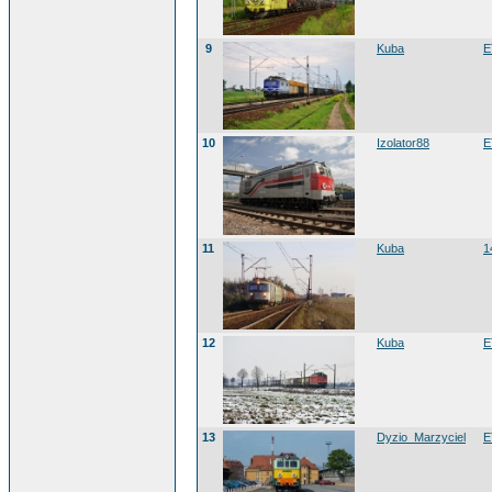
9
Kuba
E
10
Izolator88
E
11
Kuba
1
12
Kuba
E
13
Dyzio_Marzyciel
E