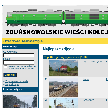
Strona główna
/ Najlepsze zdjęcia
Rejestracja
Najlepsze zdjęcia
Użytkownik:
Top 40 zdjęć wg wyświetleń [1-20]
Hasło:
1
Dyzio_Marzyciel
E
Zalogować automatycznie
przy następnej wizycie?
2
Kuba
E
»
Zapomniałem hasła
»
Rejestracja
Losowe zdjęcie
3
Grzegorz
E