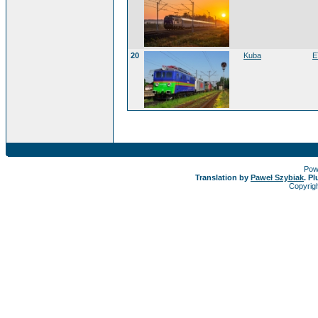
20
Kuba
E
Pow
Translation by
Paweł Szybiak
. P
Copyrig