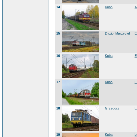
14
Kuba
1
15
Dyzio_Marzyciel
E
16
Kuba
E
17
Kuba
E
18
Grzegorz
E
19
Kuba
L