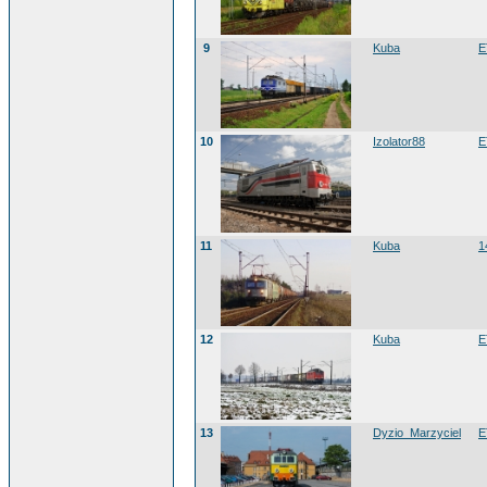
9
Kuba
E
10
Izolator88
E
11
Kuba
1
12
Kuba
E
13
Dyzio_Marzyciel
E