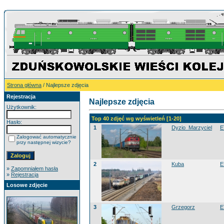
Strona główna
/ Najlepsze zdjęcia
Rejestracja
Najlepsze zdjęcia
Użytkownik:
Top 40 zdjęć wg wyświetleń [1-20]
Hasło:
1
Dyzio_Marzyciel
E
Zalogować automatycznie
przy następnej wizycie?
2
Kuba
E
»
Zapomniałem hasła
»
Rejestracja
Losowe zdjęcie
3
Grzegorz
E