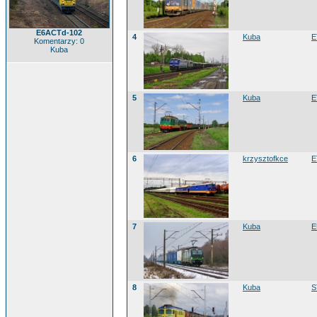
E6ACTd-102
4
Kuba
E
Komentarzy: 0
Kuba
5
Kuba
E
6
krzysztofkce
E
7
Kuba
E
8
Kuba
S