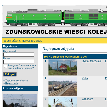
Strona główna
/ Najlepsze zdjęcia
Rejestracja
Najlepsze zdjęcia
Użytkownik:
Top 40 zdjęć wg wyświetleń [1-20]
Hasło:
1
Dyzio_Marzyciel
E
Zalogować automatycznie
przy następnej wizycie?
2
Kuba
E
»
Zapomniałem hasła
»
Rejestracja
Losowe zdjęcie
3
Grzegorz
E