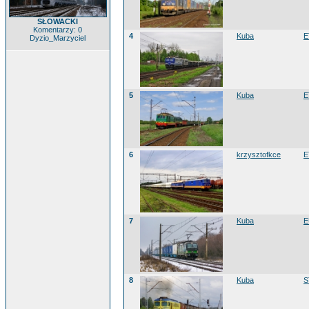
SŁOWACKI
Komentarzy: 0
4
Kuba
E
Dyzio_Marzyciel
5
Kuba
E
6
krzysztofkce
E
7
Kuba
E
8
Kuba
S