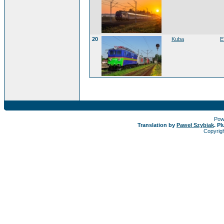
20
Kuba
E
Pow
Translation by
Paweł Szybiak
. P
Copyrig