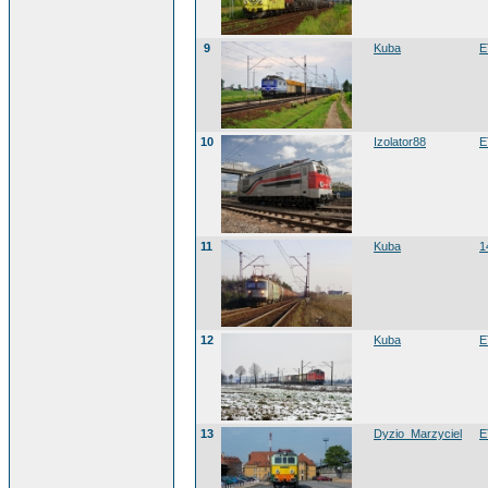
9
Kuba
E
10
Izolator88
E
11
Kuba
1
12
Kuba
E
13
Dyzio_Marzyciel
E