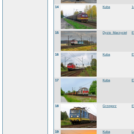
14
Kuba
1
15
Dyzio_Marzyciel
E
16
Kuba
E
17
Kuba
E
18
Grzegorz
E
19
Kuba
L