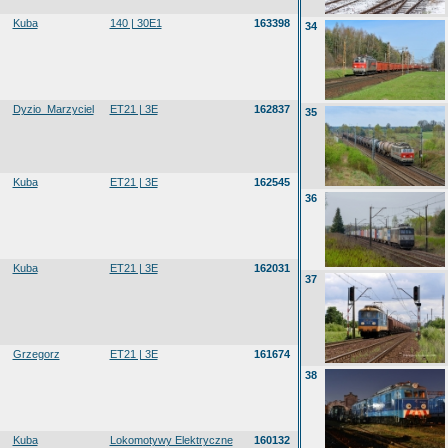
Kuba
140 | 30E1
163398
34
Dyzio_Marzyciel
ET21 | 3E
162837
35
Kuba
ET21 | 3E
162545
36
Kuba
ET21 | 3E
162031
37
Grzegorz
ET21 | 3E
161674
38
Kuba
Lokomotywy Elektryczne
160132