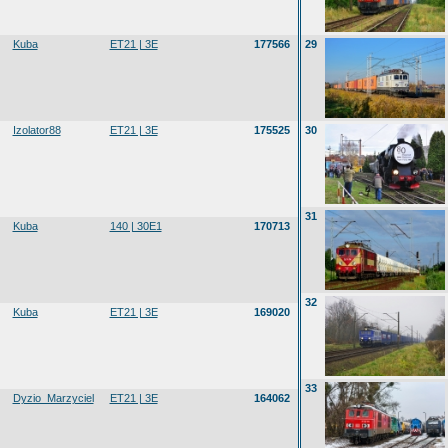
Kuba
ET21 | 3E
177566
29
Izolator88
ET21 | 3E
175525
30
31
Kuba
140 | 30E1
170713
32
Kuba
ET21 | 3E
169020
33
Dyzio_Marzyciel
ET21 | 3E
164062