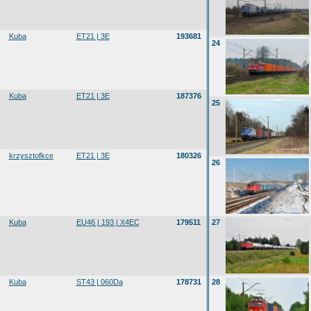
Kuba
ET21 | 3E
193681
24
Kuba
ET21 | 3E
187376
25
krzysztofkce
ET21 | 3E
180326
26
Kuba
EU46 | 193 | X4EC
179511
27
Kuba
ST43 | 060Da
178731
28