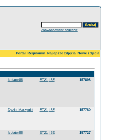
Zaawansowane szukanie
Portal
Regulamin
Najlepsze zdjęcia
Nowe zdjęcia
Izolator88
ET21 | 3E
157898
Dyzio_Marzyciel
ET21 | 3E
157780
Izolator88
ET21 | 3E
157727