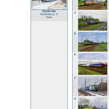
ED160-009
4
Komentarzy: 0
Kuba
5
6
7
8