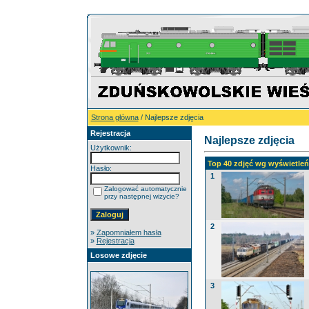
Strona główna
/ Najlepsze zdjęcia
Rejestracja
Najlepsze zdjęcia
Użytkownik:
Top 40 zdjęć wg wyświetleń 
Hasło:
1
Zalogować automatycznie
przy następnej wizycie?
2
»
Zapomniałem hasła
»
Rejestracja
Losowe zdjęcie
3