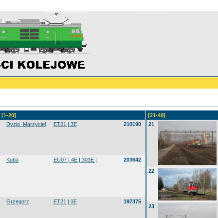
[1-20]
[21-40]
Dyzio_Marzyciel
ET21 | 3E
210190
21
Kuba
EU07 | 4E | 303E |
203642
22
Grzegorz
ET21 | 3E
197375
23