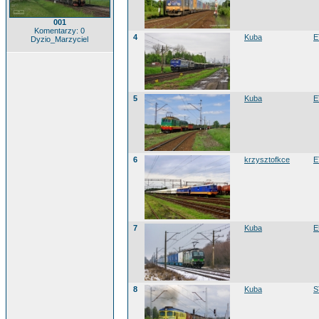
001
Komentarzy: 0
4
Kuba
E
Dyzio_Marzyciel
5
Kuba
E
6
krzysztofkce
E
7
Kuba
E
8
Kuba
S