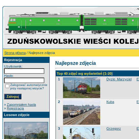
Strona główna
/ Najlepsze zdjęcia
Rejestracja
Najlepsze zdjęcia
Użytkownik:
Top 40 zdjęć wg wyświetleń [1-20]
Hasło:
1
Dyzio_Marzyciel
E
Zalogować automatycznie
przy następnej wizycie?
2
Kuba
E
»
Zapomniałem hasła
»
Rejestracja
Losowe zdjęcie
3
Grzegorz
E