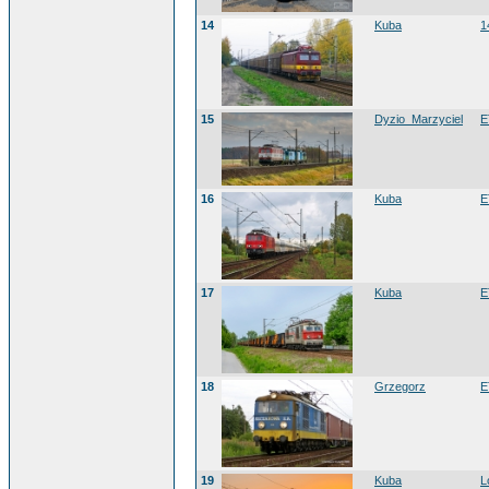
14
Kuba
1
15
Dyzio_Marzyciel
E
16
Kuba
E
17
Kuba
E
18
Grzegorz
E
19
Kuba
L