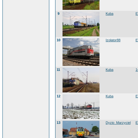
9
Kuba
E
10
Izolator88
E
11
Kuba
1
12
Kuba
E
13
Dyzio_Marzyciel
E