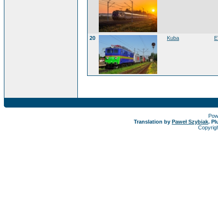
20
Kuba
E
Pow
Translation by
Paweł Szybiak
. P
Copyrig