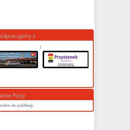
ółpracujemy z
atnie Posty
ostów do publikacji.