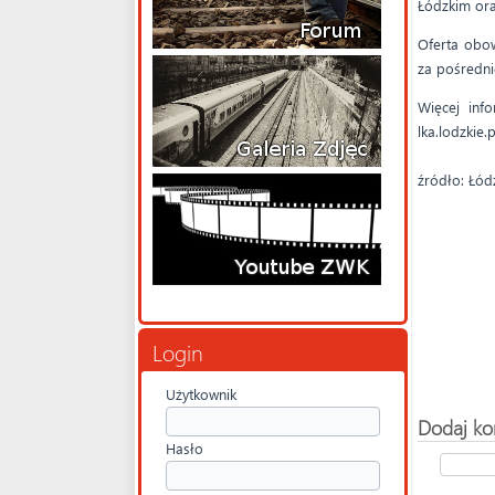
Łódzkim ora
Oferta obow
za pośredni
Więcej inf
lka.lodzkie
źródło: Łód
Login
Użytkownik
Dodaj ko
Hasło