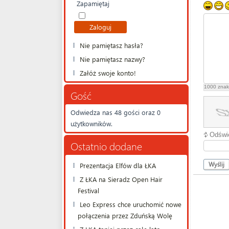
Zapamiętaj
Nie pamiętasz hasła?
Nie pamiętasz nazwy?
Załóż swoje konto!
1000
znak
Gość
Odwiedza nas 48 gości oraz 0
użytkowników.
Odświ
Ostatnio dodane
Wyślij
Prezentacja Elfów dla ŁKA
Z ŁKA na Sieradz Open Hair
Festival
Leo Express chce uruchomić nowe
połączenia przez Zduńską Wolę