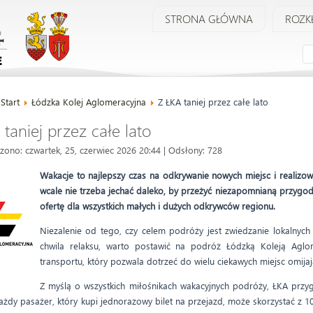
STRONA GŁÓWNA
ROZK
:
Start
Łódzka Kolej Aglomeracyjna
Z ŁKA taniej przez całe lato
taniej przez całe lato
zono: czwartek, 25, czerwiec 2026 20:44
| Odsłony: 728
Wakacje to najlepszy czas na odkrywanie nowych miejsc i real
wcale nie trzeba jechać daleko, by przeżyć niezapomnianą przygo
ofertę dla wszystkich małych i dużych odkrywców regionu.
Niezalenie od tego, czy celem podróży jest zwiedzanie lokalnych a
chwila relaksu, warto postawić na podróż Łódzką Koleją Aglo
transportu, który pozwala dotrzeć do wielu ciekawych miejsc omijaj
Z myślą o wszystkich miłośnikach wakacyjnych podróży, ŁKA przy
 każdy pasażer, który kupi jednorazowy bilet na przejazd, może skorzystać z 