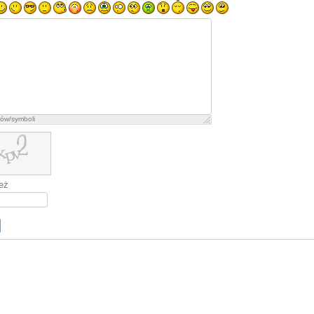
ów/symboli
eż