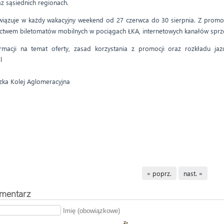
z sąsiednich regionach.
iązuje w każdy wakacyjny weekend od 27 czerwca do 30 sierpnia. Z promocj
ctwem biletomatów mobilnych w pociągach ŁKA, internetowych kanałów sprze
ormacji na temat oferty, zasad korzystania z promocji oraz rozkładu ja
.pl
zka Kolej Aglomeracyjna
« poprz.
nast. »
mentarz
Imię (obowiązkowe)