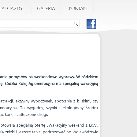
ŁAD JAZDY
GALERIA
KONTAKT
izowanie pomysłów na weekendowe wyprawy. W Łódzkiem
dę. Łódzka Kolej Aglomeracyjna ma specjalną wakacyjną
trakcji, aktywny wypoczynek, spotkanie z bliskimi, czy
meracyjną. To wygodny, szybki i ekologiczny środek
ąc korki i zatłoczone drogi.
gotowała specjalną ofertę „Wakacyjny weekend z ŁKA”.
10% zniżki i jeszcze taniej podróżować po Województwie